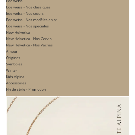
Edelweiss
Edelweiss - Nos classiques
Edelweiss - Nos cœurs
Edelweiss - Nos modèles en or
Edelweiss - Nos spéciales
New Helvetica
New Helvetica - Nos Cervin
New Helvetica - Nos Vaches
Amour
Origines
Symboles
Winter
Kids Alpina
Accessoires
Fin de série - Promotion