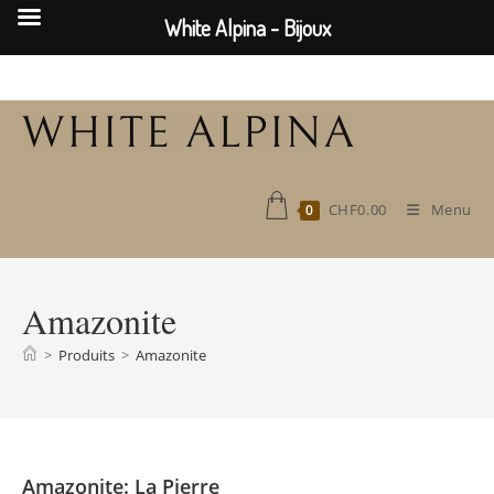
White Alpina - Bijoux
Skip
to
content
CHF
0.00
Menu
0
Amazonite
>
Produits
>
Amazonite
Amazonite: La Pierre