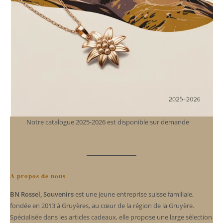
Notre catalogue 2025-2026 est disponible sur demande
A propos de nous
BN Rossel, Souvenirs
est une jeune entreprise suisse familiale,
fondée en 2013 à Gruyères, au cœur de la région de la Gruyère.
Spécialisée dans les articles cadeaux, elle propose une large sélection