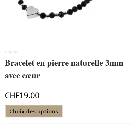
Origines
Bracelet en pierre naturelle 3mm
avec cœur
CHF
19.00
Ce
Choix des options
produit
a
plusieurs
variations.
Les
options