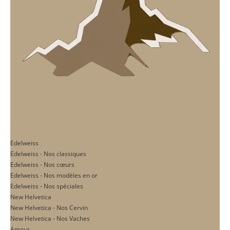
Edelweiss
Edelweiss - Nos classiques
Edelweiss - Nos cœurs
Edelweiss - Nos modèles en or
Edelweiss - Nos spéciales
New Helvetica
New Helvetica - Nos Cervin
New Helvetica - Nos Vaches
Amour