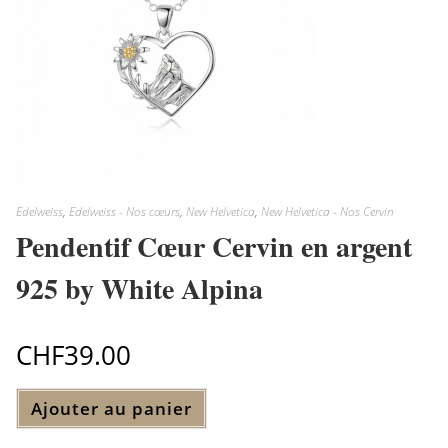
produit
Edelweiss
,
Edelweiss - Nos cœurs
,
New Helvetica
,
New Helvetica - Nos Cervin
Pendentif Cœur Cervin en argent
925 by White Alpina
CHF
39.00
Ajouter au panier