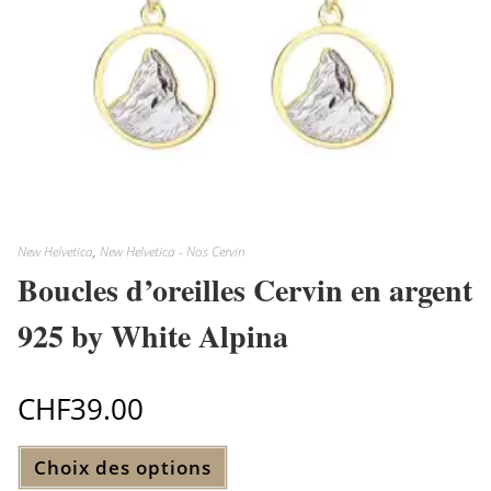
New Helvetica
,
New Helvetica - Nos Cervin
Boucles d’oreilles Cervin en argent
925 by White Alpina
CHF
39.00
Ce
Choix des options
produit
a