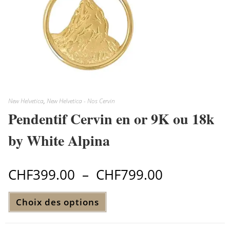
New Helvetica
,
New Helvetica - Nos Cervin
Pendentif Cervin en or 9K ou 18k
by White Alpina
CHF
399.00
–
CHF
799.00
Plage
de
prix :
CHF399.00
Ce
à
Choix des options
produit
CHF799.00
a
plusieurs
variations.