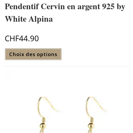
Pendentif Cervin en argent 925 by
White Alpina
CHF
44.90
Ce
Choix des options
produit
a
plusieurs
variations.
Les
options
peuvent
être
choisies
sur
la
page
du
produit