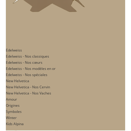
Edelweiss
Edelweiss - Nos classiques
Edelweiss - Nos cœurs
Edelweiss - Nos modèles en or
Edelweiss - Nos spéciales
New Helvetica
New Helvetica - Nos Cervin
New Helvetica - Nos Vaches
Amour
Origines
Symboles
Winter
Kids Alpina