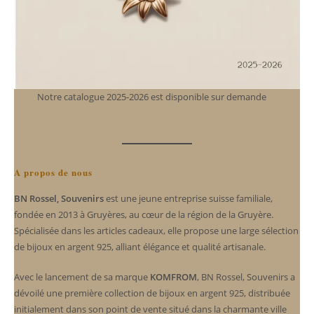
Notre catalogue 2025-2026 est disponible sur demande
A propos de nous
BN Rossel, Souvenirs
est une jeune entreprise suisse familiale,
fondée en 2013 à Gruyères, au cœur de la région de la Gruyère.
Spécialisée dans les articles cadeaux, elle propose une large sélection
de bijoux en argent 925, alliant élégance et qualité artisanale.
Avec le lancement de sa marque
KOMFROM
, BN Rossel, Souvenirs a
dévoilé une première collection de bijoux en argent 925, distribuée
initialement dans son point de vente situé dans la charmante ville