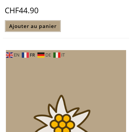
CHF
44.90
Ajouter au panier
FR
EN
DE
IT