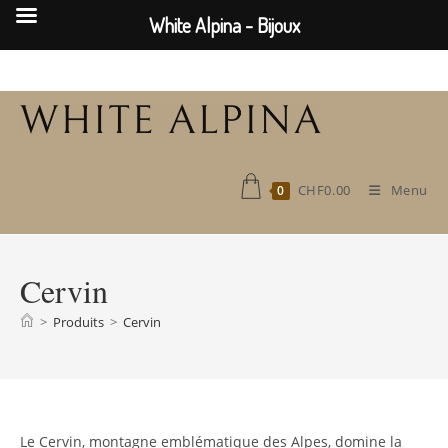
White Alpina - Bijoux
Skip
to
content
CHF
0.00
Menu
0
Cervin
>
Produits
>
Cervin
Le Cervin, montagne emblématique des Alpes, domine la