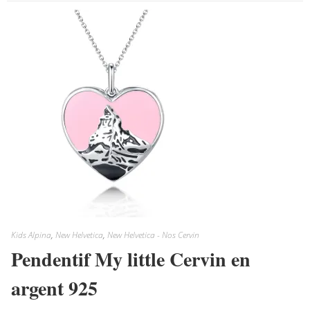
Kids Alpina
,
New Helvetica
,
New Helvetica - Nos Cervin
Pendentif My little Cervin en
argent 925