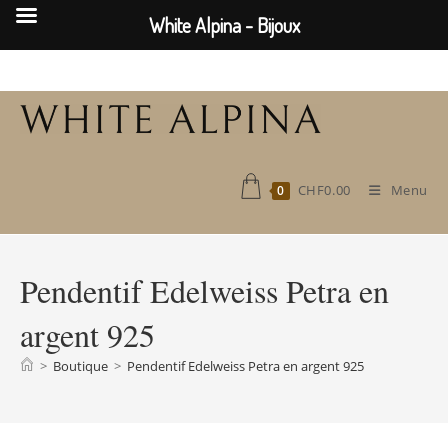
White Alpina - Bijoux
Skip
to
content
CHF
0.00
Menu
0
Pendentif Edelweiss Petra en
argent 925
>
Boutique
>
Pendentif Edelweiss Petra en argent 925