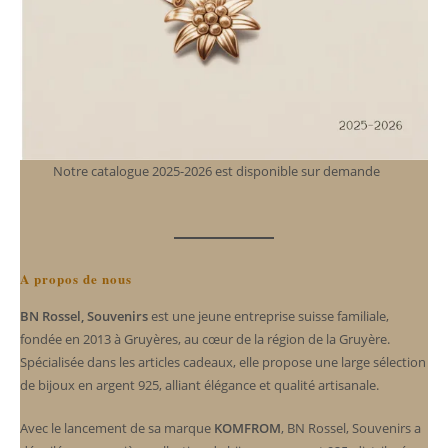
Notre catalogue 2025-2026 est disponible sur demande
A propos de nous
BN Rossel, Souvenirs
est une jeune entreprise suisse familiale,
fondée en 2013 à Gruyères, au cœur de la région de la Gruyère.
Spécialisée dans les articles cadeaux, elle propose une large sélection
de bijoux en argent 925, alliant élégance et qualité artisanale.
Avec le lancement de sa marque
KOMFROM
, BN Rossel, Souvenirs a