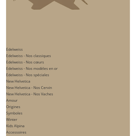
Edelweiss
Edelweiss - Nos classiques
Edelweiss - Nos cœurs
Edelweiss - Nos modèles en or
Edelweiss - Nos spéciales
New Helvetica
New Helvetica - Nos Cervin
New Helvetica - Nos Vaches
Amour
Origines
Symboles
Winter
Kids Alpina
Accessoires