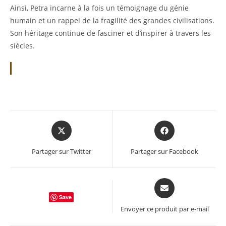
Ainsi, Petra incarne à la fois un témoignage du génie
humain et un rappel de la fragilité des grandes civilisations.
Son héritage continue de fasciner et d’inspirer à travers les
siècles.
Opens
Opens
in
in
a
a
Partager sur Twitter
Partager sur Facebook
new
new
window
window
Opens
in
Save
a
Envoyer ce produit par e-mail
new
window