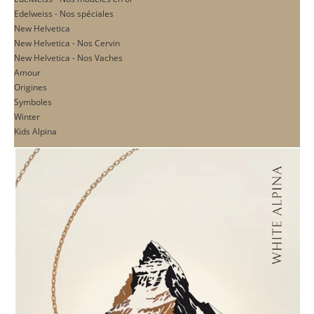
Edelweiss - Nos spéciales
New Helvetica
New Helvetica - Nos Cervin
New Helvetica - Nos Vaches
Amour
Origines
Symboles
Winter
Kids Alpina