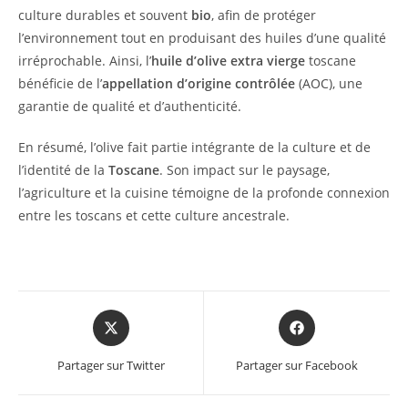
culture durables et souvent
bio
, afin de protéger
l’environnement tout en produisant des huiles d’une qualité
irréprochable. Ainsi, l’
huile d’olive extra vierge
toscane
bénéficie de l’
appellation d’origine contrôlée
(AOC), une
garantie de qualité et d’authenticité.
En résumé, l’olive fait partie intégrante de la culture et de
l’identité de la
Toscane
. Son impact sur le paysage,
l’agriculture et la cuisine témoigne de la profonde connexion
entre les toscans et cette culture ancestrale.
Opens
Opens
in
in
a
a
Partager sur Twitter
Partager sur Facebook
new
new
window
window