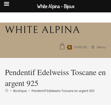
White Alpina - Bijoux
Skip
to
content
CHF
0.00
Menu
0
Pendentif Edelweiss Toscane en
argent 925
>
Boutique
>
Pendentif Edelweiss Toscane en argent 925