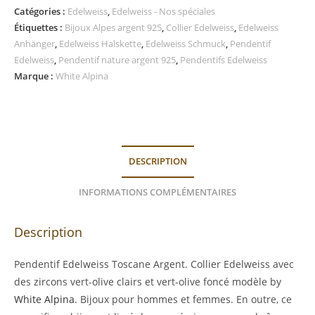
en
Catégories :
Edelweiss
,
Edelweiss - Nos spéciales
argent
Étiquettes :
Bijoux Alpes argent 925
,
Collier Edelweiss
,
Edelweiss
925
Anhänger
,
Edelweiss Halskette
,
Edelweiss Schmuck
,
Pendentif
Edelweiss
,
Pendentif nature argent 925
,
Pendentifs Edelweiss
Marque :
White Alpina
DESCRIPTION
INFORMATIONS COMPLÉMENTAIRES
Description
Pendentif Edelweiss Toscane Argent. Collier Edelweiss avec
des zircons vert-olive clairs et vert-olive foncé modèle by
White Alpina
. Bijoux pour hommes et femmes. En outre, ce