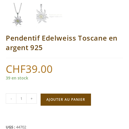
Pendentif Edelweiss Toscane en
argent 925
CHF
39.00
39 en stock
quantité
-
+
AJOUTER AU PANIER
de
Pendentif
Edelweiss
Toscane
UGS :
44702