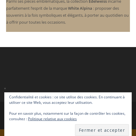
Parmi ses pièces emblématiques, la collection
Edelweiss
incarne
parfaitement l’esprit de la marque
White Alpina
: proposer des
souvenirs à la fois symboliques et élégants, à porter au quotidien ou
à offrir pour toutes les occasions.
Confidentialité et cookies : ce site utilise des cookies. En continuant à
utiliser ce site Web, vous acceptez leur utilisation.
Mon compte
FR
EN
FR
DE
IT
Pour en savoir plus, notamment sur la façon de contrôler les cookies,
consultez :
Politique relative aux cookies
Copyright - WordPress Theme by OceanWP