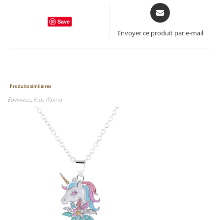
Opens
in
Save
a
Envoyer ce produit par e-mail
new
window
Produits similaires
Edelweiss
,
Kids Alpina