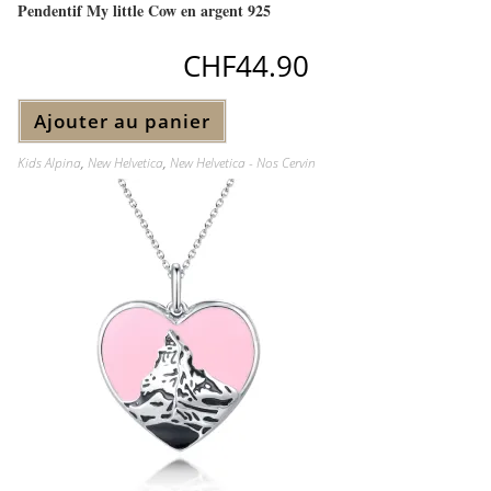
Pendentif My little Cow en argent 925
CHF
44.90
Ajouter au panier
Kids Alpina
,
New Helvetica
,
New Helvetica - Nos Cervin