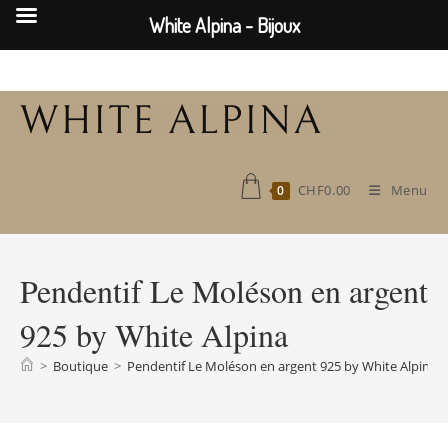
White Alpina - Bijoux
Skip
to
content
CHF
0.00
Menu
0
Pendentif Le Moléson en argent
925 by White Alpina
>
Boutique
>
Pendentif Le Moléson en argent 925 by White Alpina