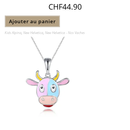
CHF
44.90
Ajouter au panier
Kids Alpina
,
New Helvetica
,
New Helvetica - Nos Vaches