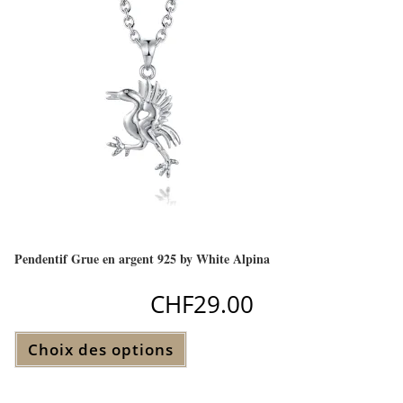
Pendentif Grue en argent 925 by White Alpina
CHF
29.00
Ce
Choix des options
produit
a
plusieurs
variations.
Les