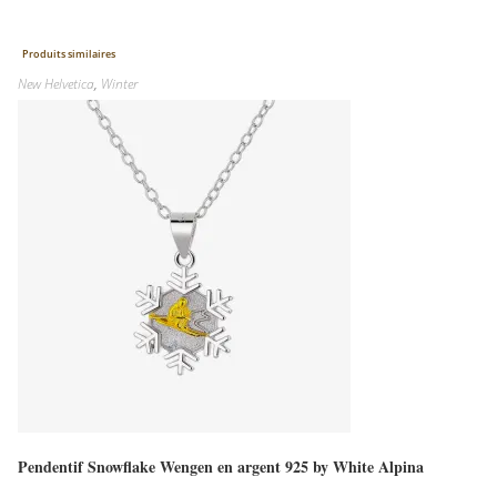
options
peuvent
être
choisies
Produits similaires
sur
New Helvetica
,
Winter
la
page
du
produit
Pendentif Snowflake Wengen en argent 925 by White Alpina