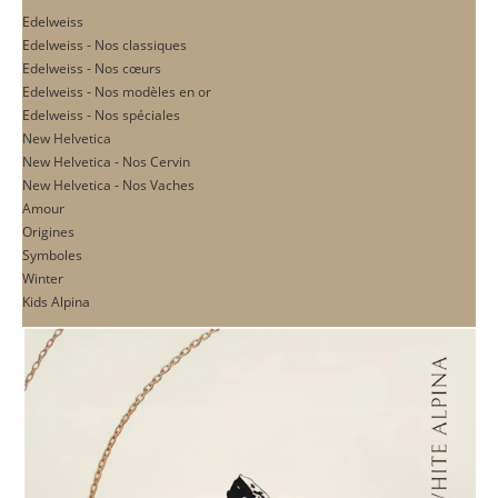
Edelweiss
Edelweiss - Nos classiques
Edelweiss - Nos cœurs
Edelweiss - Nos modèles en or
Edelweiss - Nos spéciales
New Helvetica
New Helvetica - Nos Cervin
New Helvetica - Nos Vaches
Amour
Origines
Symboles
Winter
Kids Alpina