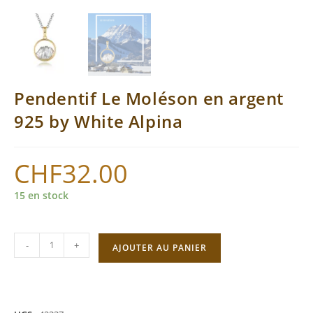
Pendentif Le Moléson en argent
925 by White Alpina
CHF
32.00
15 en stock
quantité
-
+
AJOUTER AU PANIER
de
Pendentif
Le
Moléson