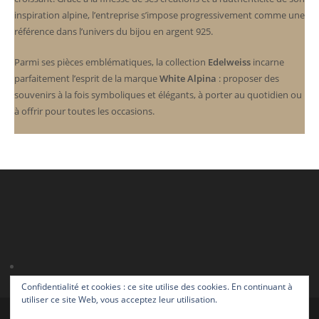
inspiration alpine, l’entreprise s’impose progressivement comme une
référence dans l’univers du bijou en argent 925.
Parmi ses pièces emblématiques, la collection
Edelweiss
incarne
parfaitement l’esprit de la marque
White Alpina
: proposer des
souvenirs à la fois symboliques et élégants, à porter au quotidien ou
à offrir pour toutes les occasions.
Confidentialité et cookies : ce site utilise des cookies. En continuant à
utiliser ce site Web, vous acceptez leur utilisation.
Mon compte
FR
EN
FR
DE
IT