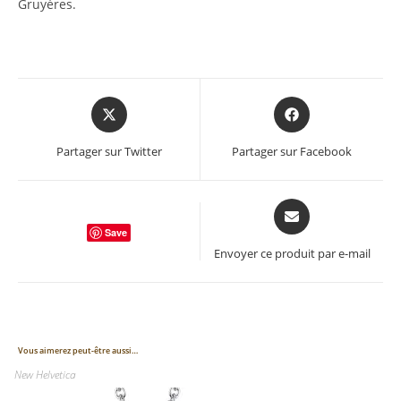
Gruyères.
Opens
Opens
in
in
a
a
Partager sur Twitter
Partager sur Facebook
new
new
window
window
Opens
in
Save
a
Envoyer ce produit par e-mail
new
window
Vous aimerez peut-être aussi…
New Helvetica