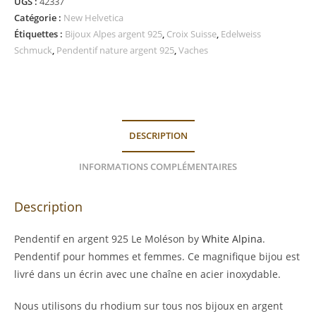
UGS :
42337
en
Catégorie :
New Helvetica
argent
Étiquettes :
Bijoux Alpes argent 925
,
Croix Suisse
,
Edelweiss
925
Schmuck
,
Pendentif nature argent 925
,
Vaches
by
White
Alpina
DESCRIPTION
INFORMATIONS COMPLÉMENTAIRES
Description
Pendentif en argent 925 Le Moléson by
White Alpina
.
Pendentif pour hommes et femmes. Ce magnifique bijou est
livré dans un écrin avec une chaîne en acier inoxydable.
Nous utilisons du rhodium sur tous nos bijoux en argent